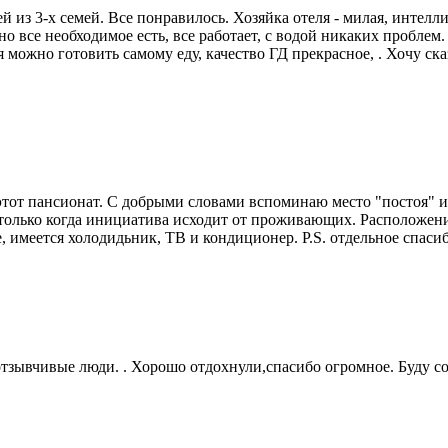
из 3-х семей. Все понравилось. Хозяйка отеля - милая, интелли
 все необходимое есть, все работает, с водой никаких проблем.
 можно готовить самому еду, качество ГД прекрасное, . Хочу ск
этот пансионат. С добрыми словами вспоминаю место "постоя" и 
о только когда инициатива исходит от проживающих. Расположени
ре, имеется холодидьник, ТВ и кондиционер. P.S. отдельное спа
отзывчивые люди. . Хорошо отдохнули,спасибо огромное. Буду со