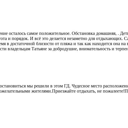
ние осталось самое положительное. Обстановка домашняя, . Дети
ота и порядок. И всё это делается незаметно для отдыхающих. С
мя в достаточной близости от пляжа и так как находится она на
ности владельцам Татьяне за добродушие, внимательность и терп
остановиться мы решили в этом ГД. Чудесное место расположени
рожелательными жителями.Приезжайте отдыхать, не пожалеете!П