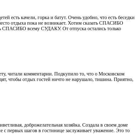
тей есть качели, горка и батут. Очень удобно, что есть беседки
место отдыха пока не возникает. Хотим сказать СПАСИБО
зать СПАСИБО всему СУДАКУ. От отпуска остались только
ту, читали комментарии. Подкупило то, что о Московском
дят, чтобы отдых гостей ничто не нарушало, тишина. Приятно,
риветливая, доброжелательная хозяйка. Создала в своем доме
е с первых шагов в гостинице заслуживает уважение. Это то