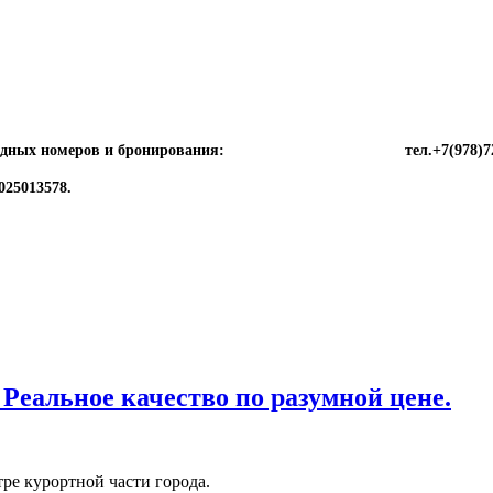
ия свободных номеров и бронирования: тел.+7(978)720 39 
025013578.
еальное качество по разумной цене.
ре курортной части города.