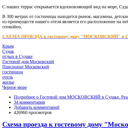
С наших террас открывается вдохновляющий вид на море, Суда
В 300 метрах от гостиницы находится рынок, магазины, детски
из преимуществ нашего отеля является его расположение на неб
спокойно.
СХЕМА ПРОЕЗДА к гостевому дому "МОСКОВСКИЙ" в С
Крым
Судак
отдых в Судаке
Гостевой дом Московский
Пансионат Московский
гостиница
отель
жилье
Черное море
Подробнее
о Гостевой дом МОСКОВСКИЙ в Судаке. Реаль
34 комментария
Добавить комментарий
426960 просмотров
Схема проезда к гостевому дому "Москов