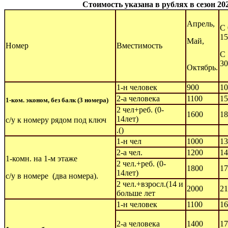
Стоимость указана в рублях в сезон 202
Апрель,
С 
1
Май,
Номер
Вместимость
С 
30
Октябрь.
1-н человек
900
10
2-а человека
1100
15
1-ком. эконом, без балк (3 номера)
2 чел+реб. (0-
1600
18
14лет)
с/у к номеру рядом под ключ
.()
1-н чел
1000
13
2-а чел.
1200
14
1-комн. на 1-м этаже
2 чел.+реб. (0-
1800
17
14лет)
с/у в номере (два номера).
2 чел.+взросл.(14 и
2000
21
больше лет
1-н человек
1100
16
2-а человека
1400
17