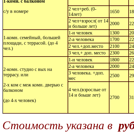
1-комн. с балконом
2 чел+реб. (0-
с/у в номере
1650
18
14лет)
2 чел+взросл( от 14
2000
22
и больше лет)
1-н человек
1300
20
1-комн. семейный, большей
2-а человека
1700
22
площади, с террасой. (до 4
2 чел.+доп.место
2100
24
чел.)
3 чел,+ доп. место
2300
26
1-н человек
1800
22
2-а человека
2000
24
2-комн. студио с вых на
3 человека. +доп.
террасу. или
2500
29
мес
2-х ком с меж комн. дверью с
4 чел.(взрослые от
балконом
14 и боьше лет)
2700
31
(до 4-х человек)
Стоимость указана в
руб