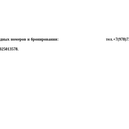
ия свободных номеров и бронирования: тел.+7(978)720 39 
025013578.